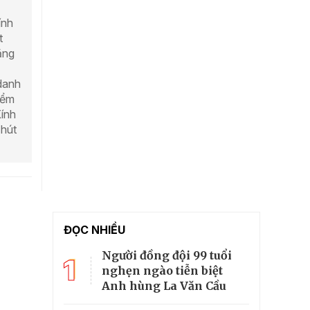
ính
t
ăng
danh
iểm
Kính
 hút
ĐỌC NHIỀU
Người đồng đội 99 tuổi
1
nghẹn ngào tiễn biệt
Anh hùng La Văn Cầu