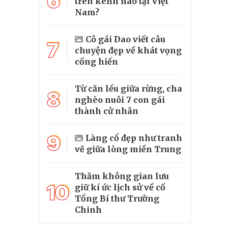
6
trên kênh nào tại Việt
Nam?
Cô gái Dao viết câu
7
chuyện đẹp về khát vọng
cống hiến
Từ căn lều giữa rừng, cha
8
nghèo nuôi 7 con gái
thành cử nhân
9
Làng cổ đẹp như tranh
vẽ giữa lòng miền Trung
Thăm không gian lưu
10
giữ kí ức lịch sử về cố
Tổng Bí thư Trường
Chinh