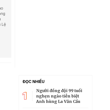
ào
ọng
ù
ú Lệ
ĐỌC NHIỀU
Người đồng đội 99 tuổi
1
nghẹn ngào tiễn biệt
Anh hùng La Văn Cầu