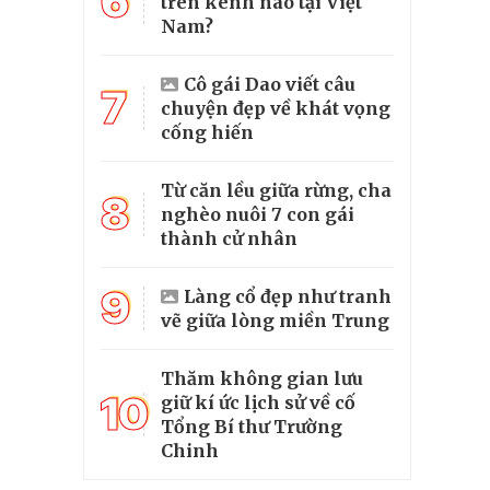
6
trên kênh nào tại Việt
Nam?
Cô gái Dao viết câu
7
chuyện đẹp về khát vọng
cống hiến
Từ căn lều giữa rừng, cha
8
nghèo nuôi 7 con gái
thành cử nhân
9
Làng cổ đẹp như tranh
vẽ giữa lòng miền Trung
Thăm không gian lưu
10
giữ kí ức lịch sử về cố
Tổng Bí thư Trường
Chinh