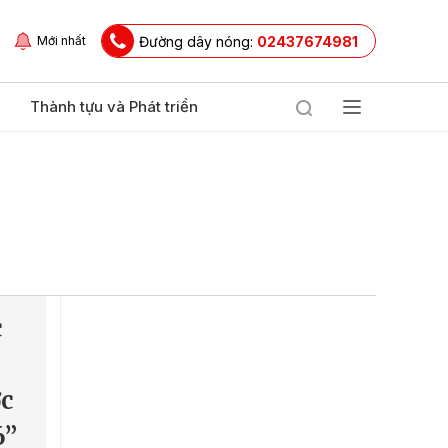
Đường dây nóng:
02437674981
Mới nhất
Thành tựu và Phát triển
c
c
6”