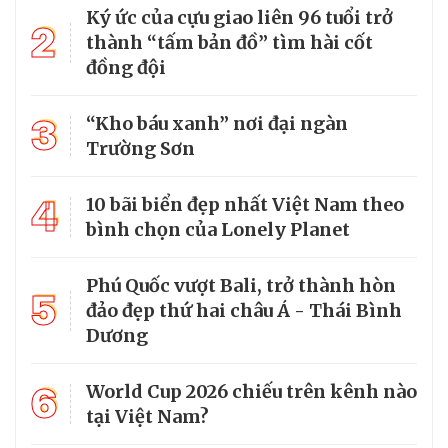
Ký ức của cựu giao liên 96 tuổi trở
2
thành “tấm bản đồ” tìm hài cốt
đồng đội
3
“Kho báu xanh” nơi đại ngàn
Trường Sơn
4
10 bãi biển đẹp nhất Việt Nam theo
bình chọn của Lonely Planet
Phú Quốc vượt Bali, trở thành hòn
5
đảo đẹp thứ hai châu Á - Thái Bình
Dương
6
World Cup 2026 chiếu trên kênh nào
tại Việt Nam?