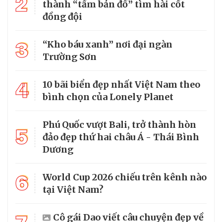
2
thành “tấm bản đồ” tìm hài cốt
đồng đội
3
“Kho báu xanh” nơi đại ngàn
Trường Sơn
4
10 bãi biển đẹp nhất Việt Nam theo
bình chọn của Lonely Planet
Phú Quốc vượt Bali, trở thành hòn
5
đảo đẹp thứ hai châu Á - Thái Bình
Dương
6
World Cup 2026 chiếu trên kênh nào
tại Việt Nam?
Cô gái Dao viết câu chuyện đẹp về