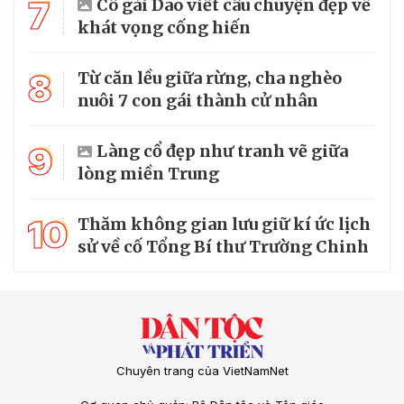
7
Cô gái Dao viết câu chuyện đẹp về
khát vọng cống hiến
8
Từ căn lều giữa rừng, cha nghèo
nuôi 7 con gái thành cử nhân
9
Làng cổ đẹp như tranh vẽ giữa
lòng miền Trung
10
Thăm không gian lưu giữ kí ức lịch
sử về cố Tổng Bí thư Trường Chinh
Chuyên trang của VietNamNet