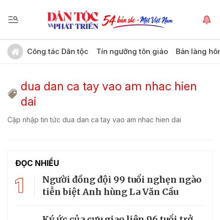
Công tác Dân tộc
Tín ngưỡng tôn giáo
Bản làng hô
dua dan ca tay vao am nhac hien
dai
Cập nhập tin tức dua dan ca tay vao am nhac hien dai
ĐỌC NHIỀU
1
Người đồng đội 99 tuổi nghẹn ngào
tiễn biệt Anh hùng La Văn Cầu
Ký ức của cựu giao liên 96 tuổi trở