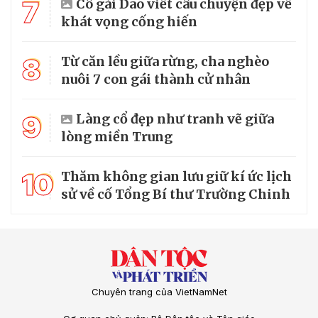
7
Cô gái Dao viết câu chuyện đẹp về
khát vọng cống hiến
8
Từ căn lều giữa rừng, cha nghèo
nuôi 7 con gái thành cử nhân
9
Làng cổ đẹp như tranh vẽ giữa
lòng miền Trung
10
Thăm không gian lưu giữ kí ức lịch
sử về cố Tổng Bí thư Trường Chinh
Chuyên trang của VietNamNet