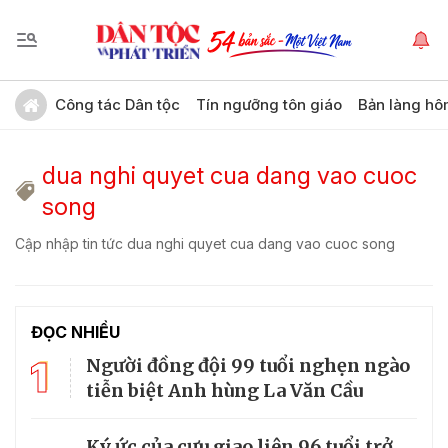
Công tác Dân tộc
Tín ngưỡng tôn giáo
Bản làng hô
dua nghi quyet cua dang vao cuoc
song
Cập nhập tin tức dua nghi quyet cua dang vao cuoc song
ĐỌC NHIỀU
1
Người đồng đội 99 tuổi nghẹn ngào
tiễn biệt Anh hùng La Văn Cầu
Ký ức của cựu giao liên 96 tuổi trở