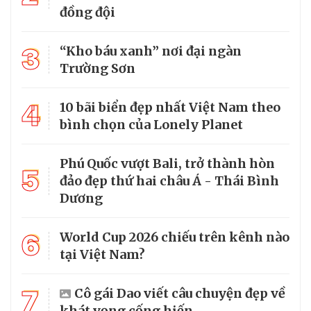
đồng đội
3
“Kho báu xanh” nơi đại ngàn
Trường Sơn
4
10 bãi biển đẹp nhất Việt Nam theo
bình chọn của Lonely Planet
Phú Quốc vượt Bali, trở thành hòn
5
đảo đẹp thứ hai châu Á - Thái Bình
Dương
6
World Cup 2026 chiếu trên kênh nào
tại Việt Nam?
7
Cô gái Dao viết câu chuyện đẹp về
khát vọng cống hiến