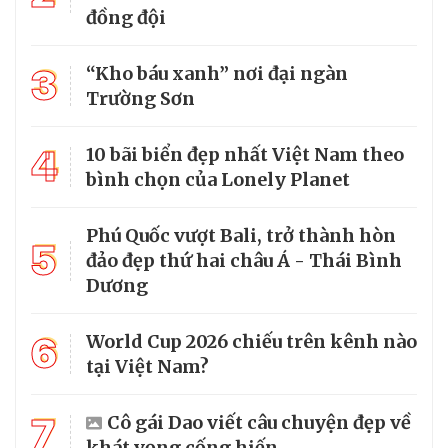
đồng đội
3
“Kho báu xanh” nơi đại ngàn
Trường Sơn
4
10 bãi biển đẹp nhất Việt Nam theo
bình chọn của Lonely Planet
Phú Quốc vượt Bali, trở thành hòn
5
đảo đẹp thứ hai châu Á - Thái Bình
Dương
6
World Cup 2026 chiếu trên kênh nào
tại Việt Nam?
7
Cô gái Dao viết câu chuyện đẹp về
khát vọng cống hiến