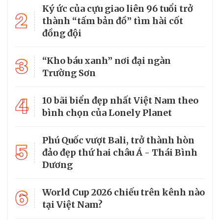
Ký ức của cựu giao liên 96 tuổi trở
2
thành “tấm bản đồ” tìm hài cốt
đồng đội
3
“Kho báu xanh” nơi đại ngàn
Trường Sơn
4
10 bãi biển đẹp nhất Việt Nam theo
bình chọn của Lonely Planet
Phú Quốc vượt Bali, trở thành hòn
5
đảo đẹp thứ hai châu Á - Thái Bình
Dương
6
World Cup 2026 chiếu trên kênh nào
tại Việt Nam?