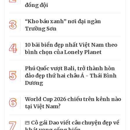
đồng đội
3
“Kho báu xanh” nơi đại ngàn
Trường Sơn
4
10 bãi biển đẹp nhất Việt Nam theo
bình chọn của Lonely Planet
Phú Quốc vượt Bali, trở thành hòn
5
đảo đẹp thứ hai châu Á - Thái Bình
Dương
6
World Cup 2026 chiếu trên kênh nào
tại Việt Nam?
7
Cô gái Dao viết câu chuyện đẹp về
khát vọng cống hiến