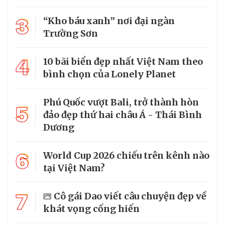
3
“Kho báu xanh” nơi đại ngàn
Trường Sơn
4
10 bãi biển đẹp nhất Việt Nam theo
bình chọn của Lonely Planet
Phú Quốc vượt Bali, trở thành hòn
5
đảo đẹp thứ hai châu Á - Thái Bình
Dương
6
World Cup 2026 chiếu trên kênh nào
tại Việt Nam?
7
Cô gái Dao viết câu chuyện đẹp về
khát vọng cống hiến