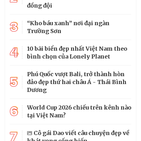
đồng đội
3
“Kho báu xanh” nơi đại ngàn
Trường Sơn
4
10 bãi biển đẹp nhất Việt Nam theo
bình chọn của Lonely Planet
Phú Quốc vượt Bali, trở thành hòn
5
đảo đẹp thứ hai châu Á - Thái Bình
Dương
6
World Cup 2026 chiếu trên kênh nào
tại Việt Nam?
7
Cô gái Dao viết câu chuyện đẹp về
khát vọng cống hiến