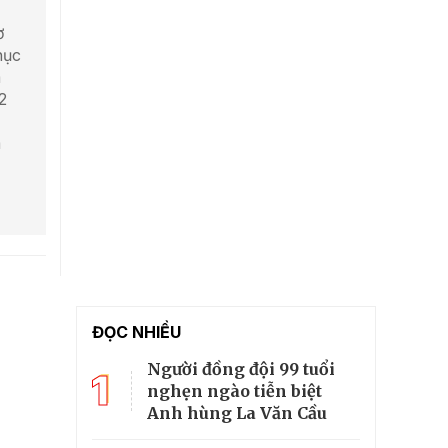
ơ
hục
m
2
m
ĐỌC NHIỀU
Người đồng đội 99 tuổi
1
nghẹn ngào tiễn biệt
Anh hùng La Văn Cầu