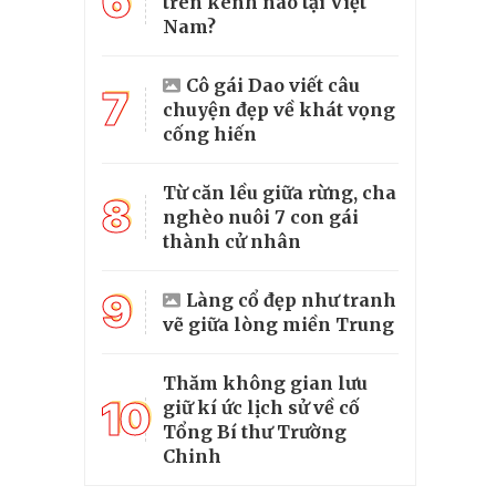
6
trên kênh nào tại Việt
Nam?
Cô gái Dao viết câu
7
chuyện đẹp về khát vọng
cống hiến
Từ căn lều giữa rừng, cha
8
nghèo nuôi 7 con gái
thành cử nhân
9
Làng cổ đẹp như tranh
vẽ giữa lòng miền Trung
Thăm không gian lưu
10
giữ kí ức lịch sử về cố
Tổng Bí thư Trường
Chinh