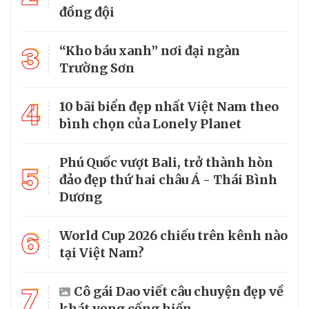
đồng đội
3
“Kho báu xanh” nơi đại ngàn
Trường Sơn
4
10 bãi biển đẹp nhất Việt Nam theo
bình chọn của Lonely Planet
Phú Quốc vượt Bali, trở thành hòn
5
đảo đẹp thứ hai châu Á - Thái Bình
Dương
6
World Cup 2026 chiếu trên kênh nào
tại Việt Nam?
7
Cô gái Dao viết câu chuyện đẹp về
khát vọng cống hiến