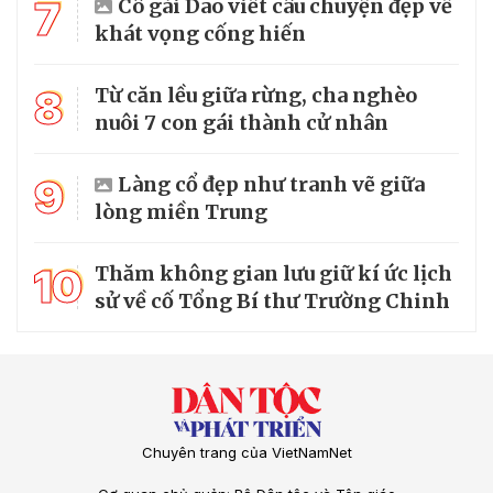
7
Cô gái Dao viết câu chuyện đẹp về
khát vọng cống hiến
8
Từ căn lều giữa rừng, cha nghèo
nuôi 7 con gái thành cử nhân
9
Làng cổ đẹp như tranh vẽ giữa
lòng miền Trung
10
Thăm không gian lưu giữ kí ức lịch
sử về cố Tổng Bí thư Trường Chinh
Chuyên trang của VietNamNet