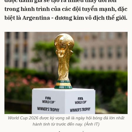
được đánh giá sẽ tạo ra nhiều thay đổi lớn
trong hành trình của các đội tuyển mạnh, đặc
biệt là Argentina - đương kim vô địch thế giới.
World Cup 2026 được kỳ vọng sẽ là ngày hội bóng đá lớn nhất
hành tinh từ trước đến nay. (Ảnh IT)