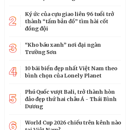
Ký ức của cựu giao liên 96 tuổi trở
2
thành “tấm bản đồ” tìm hài cốt
đồng đội
3
“Kho báu xanh” nơi đại ngàn
Trường Sơn
4
10 bãi biển đẹp nhất Việt Nam theo
bình chọn của Lonely Planet
Phú Quốc vượt Bali, trở thành hòn
5
đảo đẹp thứ hai châu Á - Thái Bình
Dương
6
World Cup 2026 chiếu trên kênh nào
tại Việt Nam?