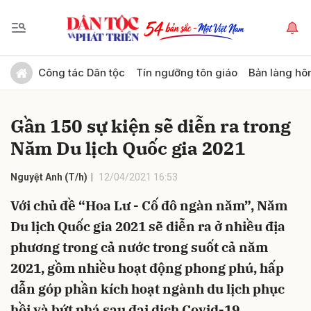
Gửi bình luận
Công tác Dân tộc
Tín ngưỡng tôn giáo
Bản làng hô
Gần 150 sự kiện sẽ diễn ra trong
Năm Du lịch Quốc gia 2021
Nguyệt Anh (T/h)
12/04/2021 16:53
Với chủ đề “Hoa Lư - Cố đô ngàn năm”, Năm
Hủy
Gửi
Du lịch Quốc gia 2021 sẽ diễn ra ở nhiều địa
phương trong cả nước trong suốt cả năm
2021, gồm nhiều hoạt động phong phú, hấp
dẫn góp phần kích hoạt ngành du lịch phục
hồi và bứt phá sau đại dịch Covid-19.