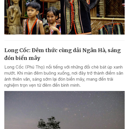
Long Cốc: Đêm thức cùng dải Ngân Hà, sáng
đón biển mây
Long Cốc (Phú Thọ) nổi tiếng với những đồi chè bát úp xanh
mướt. Khi màn đêm buông xuống, nơi đây trở thành điểm săn
ảnh thiên văn, sáng sớm lại đón biển mây, mang đến trải
nghiệm trọn vẹn từ đêm đến bình minh.