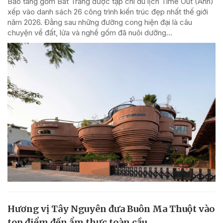
Bảo tàng gốm Bát Tràng được tạp chí du lịch Time Out (Anh)
xếp vào danh sách 26 công trình kiến trúc đẹp nhất thế giới
năm 2026. Đằng sau những đường cong hiện đại là câu
chuyện về đất, lửa và nghề gốm đã nuôi dưỡng...
Hương vị Tây Nguyên đưa Buôn Ma Thuột vào
top điểm đến ẩm thực toàn cầu