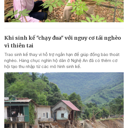
Khi sinh kế "chạy đua" với nguy cơ tái nghèo
vì thiên tai
Trao sinh kế thay vì hỗ trợ ngắn hạn để giúp đồng bào thoát
nghèo. Hàng chục nghìn hộ dân ở Nghệ An đã có thêm cơ
hội tạo thu nhập từ các mô hình sinh kế.