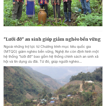
"Lưới đỡ" an sinh giúp giảm nghèo bền vững
Ngoài những trợ lực từ Chương trình mục tiêu quốc gia
(MTQG) giảm nghèo bền vững, Nghệ An còn định hình một
hệ thống “lưới đỡ” bao gồm hệ thống chính sách an sinh xã
hội và tín dụng ưu đãi. Từ đó, giúp người nghèo...