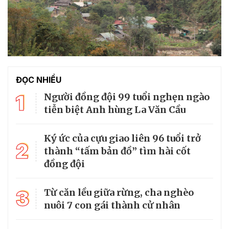
ĐỌC NHIỀU
1
Người đồng đội 99 tuổi nghẹn ngào
tiễn biệt Anh hùng La Văn Cầu
Ký ức của cựu giao liên 96 tuổi trở
2
thành “tấm bản đồ” tìm hài cốt
đồng đội
3
Từ căn lều giữa rừng, cha nghèo
nuôi 7 con gái thành cử nhân