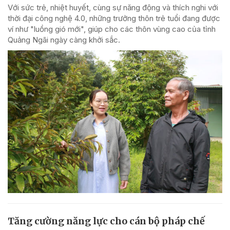
Với sức trẻ, nhiệt huyết, cùng sự năng động và thích nghi với
thời đại công nghệ 4.0, những trưởng thôn trẻ tuổi đang được
ví như "luồng gió mới", giúp cho các thôn vùng cao của tỉnh
Quảng Ngãi ngày càng khởi sắc.
Tăng cường năng lực cho cán bộ pháp chế