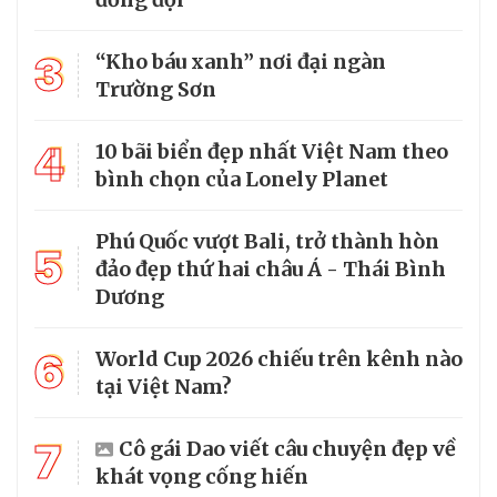
3
“Kho báu xanh” nơi đại ngàn
Trường Sơn
4
10 bãi biển đẹp nhất Việt Nam theo
bình chọn của Lonely Planet
Phú Quốc vượt Bali, trở thành hòn
5
đảo đẹp thứ hai châu Á - Thái Bình
Dương
6
World Cup 2026 chiếu trên kênh nào
tại Việt Nam?
7
Cô gái Dao viết câu chuyện đẹp về
khát vọng cống hiến