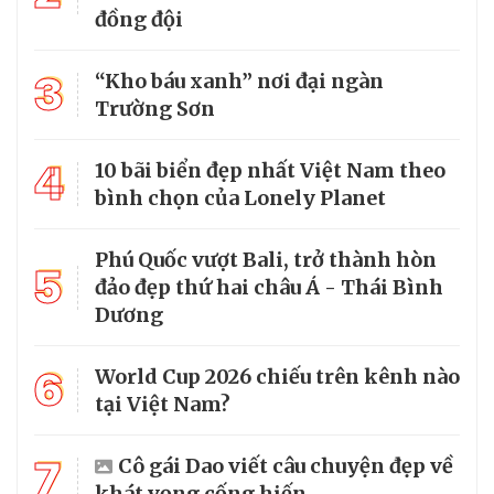
đồng đội
3
“Kho báu xanh” nơi đại ngàn
Trường Sơn
4
10 bãi biển đẹp nhất Việt Nam theo
bình chọn của Lonely Planet
Phú Quốc vượt Bali, trở thành hòn
5
đảo đẹp thứ hai châu Á - Thái Bình
Dương
6
World Cup 2026 chiếu trên kênh nào
tại Việt Nam?
7
Cô gái Dao viết câu chuyện đẹp về
khát vọng cống hiến