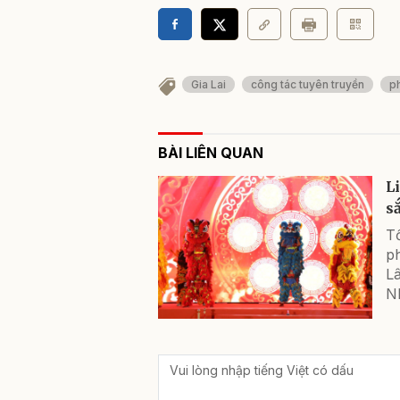
Gia Lai
công tác tuyên truyền
ph
BÀI LIÊN QUAN
L
s
T
p
L
N