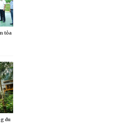
n tỏa
g du