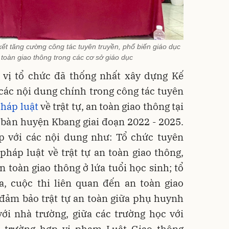
kết tăng cường công tác tuyên truyền, phổ biến giáo dục
n toàn giao thông trong các cơ sở giáo dục
n vị tổ chức đã thống nhất xây dựng Kế
các nội dung chính trong công tác tuyên
pháp luật
về trật tự, an toàn giao thông tại
a bàn huyện Kbang giai đoạn 2022 - 2025.
ợp với các nội dung như: Tổ chức tuyên
pháp luật về trật tự an toàn giao thông,
n toàn giao thông ở lứa tuổi học sinh; tổ
a, cuộc thi liên quan đến an toàn giao
 đảm bảo trật tự an toàn giữa phụ huynh
với nhà trường, giữa các trường học với
c trường hợp vi phạm Luật Giao thông