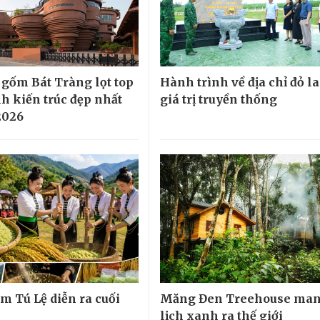
 gốm Bát Tràng lọt top
Hành trình về địa chỉ đỏ la
nh kiến trúc đẹp nhất
giá trị truyền thống
2026
m Tú Lệ diễn ra cuối
Măng Đen Treehouse man
lịch xanh ra thế giới