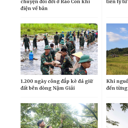
chuyện đổi đời ở Rào Con khi
tiền tỷ t
điện về bản
1.200 ngày công đắp kè đá giữ
Khi nguồ
đất bên dòng Nậm Giải
đến từng