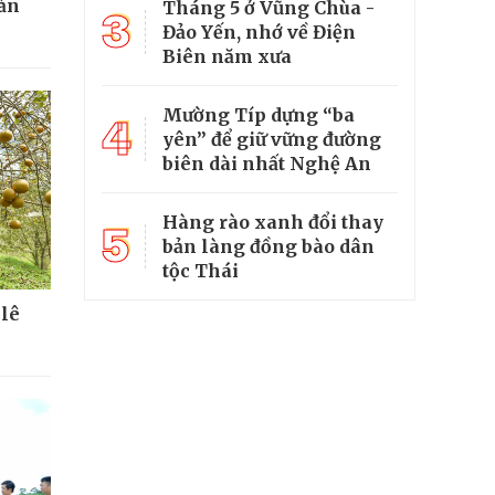
sản
Tháng 5 ở Vũng Chùa -
3
Đảo Yến, nhớ về Điện
Biên năm xưa
Mường Típ dựng “ba
4
yên” để giữ vững đường
biên dài nhất Nghệ An
Hàng rào xanh đổi thay
5
bản làng đồng bào dân
tộc Thái
 lê