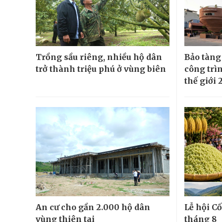
Trồng sầu riêng, nhiều hộ dân
Bảo tàng
trở thành triệu phú ở vùng biên
công trì
thế giới 
An cư cho gần 2.000 hộ dân
Lễ hội Cố
vùng thiên tai
tháng 8