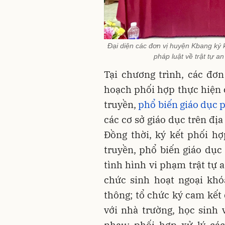
Đại diện các đơn vị huyện Kbang ký 
pháp luật về trật tự a
Tại chương trình, các đơ
hoạch phối hợp thực hiện 
truyền,
phổ biến giáo dục 
các cơ sở giáo dục trên đị
Đồng thời, ký kết phối h
truyền, phổ biến giáo dục 
tình hình vi phạm trật tự a
chức sinh hoạt ngoại khó
thông; tổ chức ký cam kết
với nhà trường, học sinh 
nhau; phối hợp xử lý cá