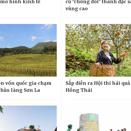
ừ mô hình kinh tế
củ "chống đói" thành đặc 
vùng cao
n vốn quốc gia chạm
Sắp diễn ra Hội thi hái quả
 bản làng Sơn La
Hồng Thái