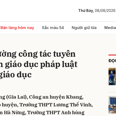
Thứ Bảy,
08/08/2026
bình luận
Bản làng hôm nay
Sắc màu 54
Người giữ lửa
Media
ường công tác tuyên
ĐỌC
n giáo dục pháp luật
 giáo dục
Hủy
G
ng (Gia Lai), Công an huyện Kbang,
o huyện, Trường THPT Lương Thế Vinh,
n Hà Nừng, Trường THPT Anh hùng