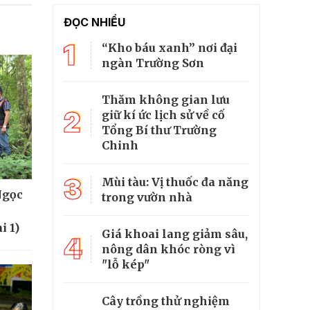
ĐỌC NHIỀU
1
“Kho báu xanh” nơi đại
ngàn Trường Sơn
Thăm không gian lưu
2
giữ kí ức lịch sử về cố
Tổng Bí thư Trường
Chinh
3
Mùi tàu: Vị thuốc đa năng
Ngọc
trong vườn nhà
i 1)
Giá khoai lang giảm sâu,
4
nông dân khóc ròng vì
"lỗ kép"
Cây trồng thử nghiệm