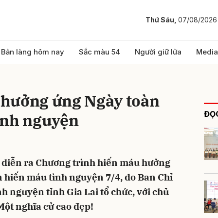
Thứ Sáu,
07/08/2026
bình luận
Bản làng hôm nay
Sắc màu 54
Người giữ lửa
Media
c hưởng ứng Ngày toàn
ĐỌC
ình nguyện
đã diễn ra Chương trình hiến máu hưởng
Hủy
G
 hiến máu tình nguyện 7/4, do Ban Chỉ
h nguyện tỉnh Gia Lai tổ chức, với chủ
Một nghĩa cử cao đẹp!