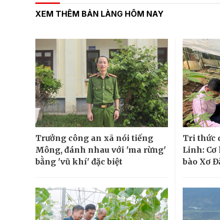
XEM THÊM BẢN LÀNG HÔM NAY
Trưởng công an xã nói tiếng
Tri thức
Mông, đánh nhau với 'ma rừng'
Linh: Cơ
bằng 'vũ khí' đặc biệt
bào Xơ Đ