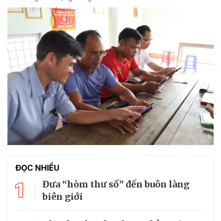
ĐỌC NHIỀU
1
Đưa “hòm thư số” đến buôn làng
biên giới