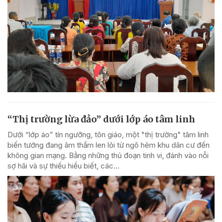
“Thị trường lừa đảo” dưới lớp áo tâm linh
Dưới “lớp áo” tín ngưỡng, tôn giáo, một "thị trường" tâm linh
biến tướng đang âm thầm len lỏi từ ngõ hẻm khu dân cư đến
không gian mạng. Bằng những thủ đoạn tinh vi, đánh vào nỗi
sợ hãi và sự thiếu hiểu biết, các...