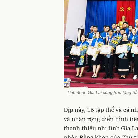
Tỉnh đoàn Gia Lai cũng trao tặng Bằ
Dịp này, 16 tập thể và cá n
và nhân rộng điển hình tiê
thanh thiếu nhi tỉnh Gia L
nhận Bằng khen của Chủ tị