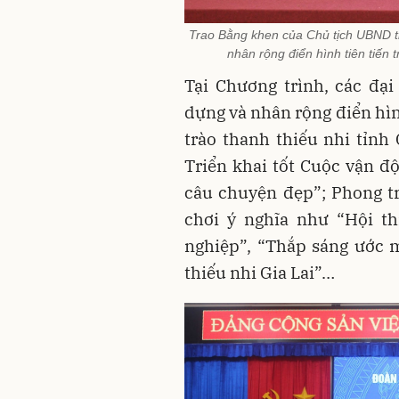
Trao Bằng khen của Chủ tịch UBND tỉn
nhân rộng điển hình tiên tiến 
Tại Chương trình, các đạ
dựng và nhân rộng điển hìn
trào thanh thiếu nhi tỉnh 
Triển khai tốt Cuộc vận đ
câu chuyện đẹp”; Phong tr
chơi ý nghĩa như “Hội th
nghiệp”, “Thắp sáng ước m
thiếu nhi Gia Lai”…