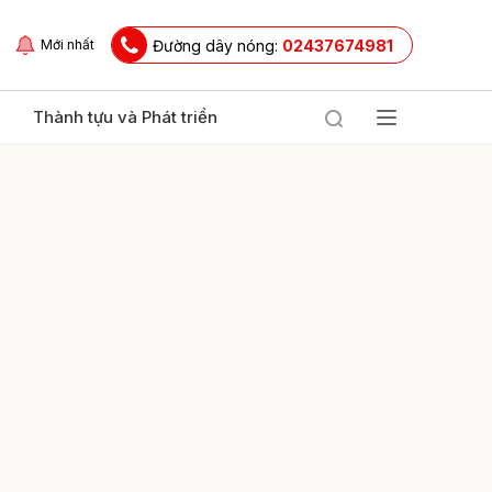
Đường dây nóng:
02437674981
Mới nhất
Thành tựu và Phát triển
ửi