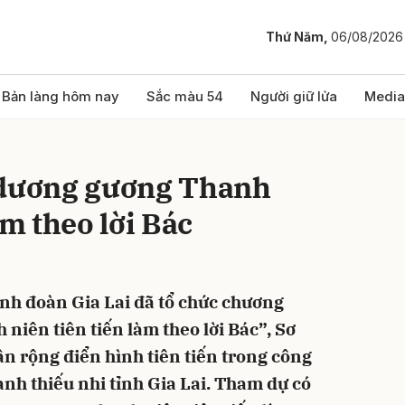
Thứ Năm,
06/08/2026
bình luận
Bản làng hôm nay
Sắc màu 54
Người giữ lửa
Media
 dương gương Thanh
àm theo lời Bác
Tỉnh đoàn Gia Lai đã tổ chức chương
Hủy
G
niên tiên tiến làm theo lời Bác”, Sơ
n rộng điển hình tiên tiến trong công
anh thiếu nhi tỉnh Gia Lai. Tham dự có