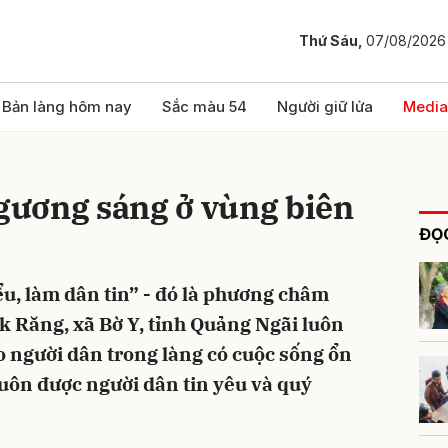
Thứ Sáu,
07/08/2026
bình luận
Bản làng hôm nay
Sắc màu 54
Người giữ lửa
Media
 gương sáng ở vùng biên
ĐỌC
ểu, làm dân tin” - đó là phương châm
ăk Răng, xã Bờ Y, tỉnh Quảng Ngãi luôn
Hủy
G
o người dân trong làng có cuộc sống ổn
luôn được người dân tin yêu và quý