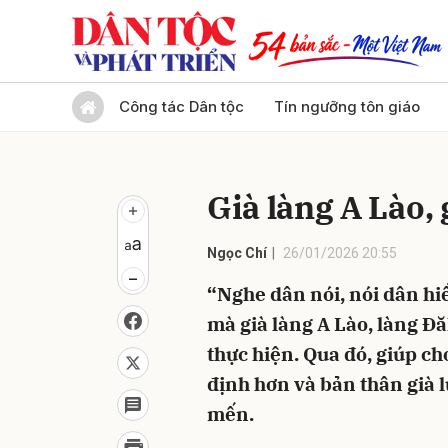
Gửi 
Công tác Dân tộc
Tín ngưỡng tôn giáo
Già làng A Lào,
Ngọc Chí
26/01/2026 20:55
“Nghe dân nói, nói dân hi
mà già làng A Lào, làng Đ
thực hiện. Qua đó, giúp ch
định hơn và bản thân già 
mến.