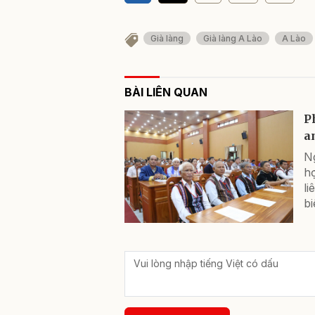
Già làng
Già làng A Lào
A Lào
BÀI LIÊN QUAN
P
a
N
h
li
bi