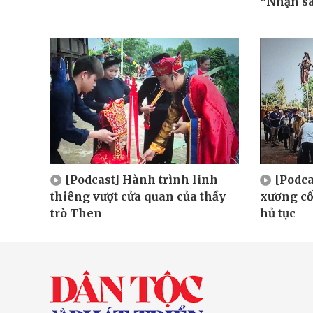
“Nhặn s
[Podcast] Hành trình linh
[Podca
thiêng vượt cửa quan của thầy
xương cố
trò Then
hủ tục