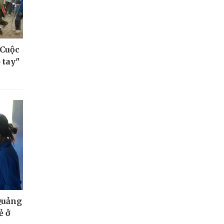
 Cuộc
 tay"
Quảng
ẻ ở