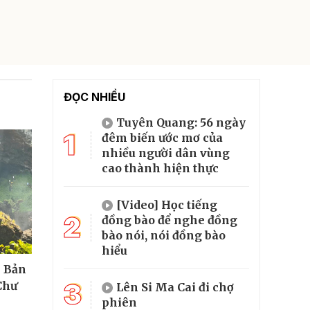
ĐỌC NHIỀU
Tuyên Quang: 56 ngày
1
đêm biến ước mơ của
nhiều người dân vùng
cao thành hiện thực
[Video] Học tiếng
2
đồng bào để nghe đồng
bào nói, nói đồng bào
hiểu
- Bản
3
Chư
Lên Si Ma Cai đi chợ
phiên