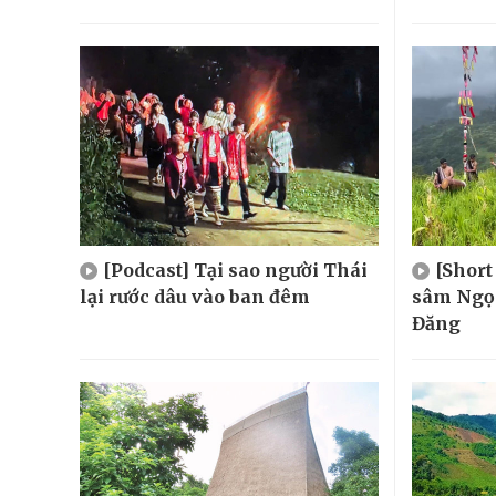
[Podcast] Tại sao người Thái
[Short
lại rước dâu vào ban đêm
sâm Ngọc
Đăng