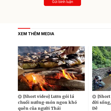
Gửi bình luận
XEM THÊM MEDIA
[Short video] Lươn gói lá
[Short
chuối nướng-món ngon khó
đời sống
quên của người Thái
Đê