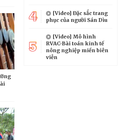
4
[Video] Đặc sắc trang
phục của người Sán Dìu
[Video] Mô hình
5
RVAC-Bài toán kinh tế
nông nghiệp miền biên
viễn
ưỡng
ài