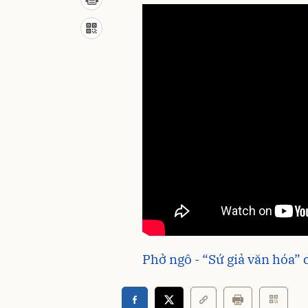
Phở ngô - “Sứ giả văn hóa”