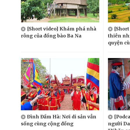
[Short video] Khám phá nhà
[Short
rông của đồng bào Ba Na
thiên nh
quyện cù
Đình Đầm Hà: Nơi di sản vẫn
[Podca
sống cùng cộng đồng
người Da