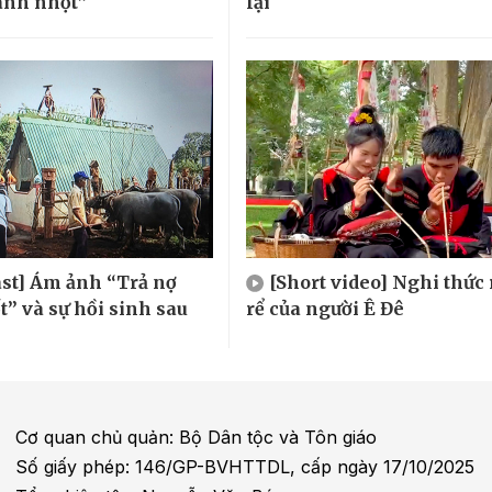
anh nhột”
lại
st] Ám ảnh “Trả nợ
[Short video] Nghi thức
t” và sự hồi sinh sau
rể của người Ê Đê
Cơ quan chủ quản: Bộ Dân tộc và Tôn giáo
Số giấy phép: 146/GP-BVHTTDL, cấp ngày 17/10/2025