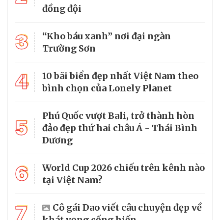
đồng đội
3
“Kho báu xanh” nơi đại ngàn
Trường Sơn
4
10 bãi biển đẹp nhất Việt Nam theo
bình chọn của Lonely Planet
Phú Quốc vượt Bali, trở thành hòn
5
đảo đẹp thứ hai châu Á - Thái Bình
Dương
6
World Cup 2026 chiếu trên kênh nào
tại Việt Nam?
7
Cô gái Dao viết câu chuyện đẹp về
khát vọng cống hiến