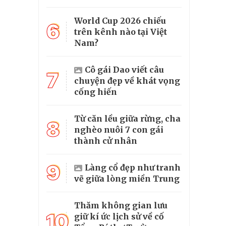
World Cup 2026 chiếu
6
trên kênh nào tại Việt
Nam?
Cô gái Dao viết câu
7
chuyện đẹp về khát vọng
cống hiến
Từ căn lều giữa rừng, cha
8
nghèo nuôi 7 con gái
thành cử nhân
9
Làng cổ đẹp như tranh
vẽ giữa lòng miền Trung
Thăm không gian lưu
10
giữ kí ức lịch sử về cố