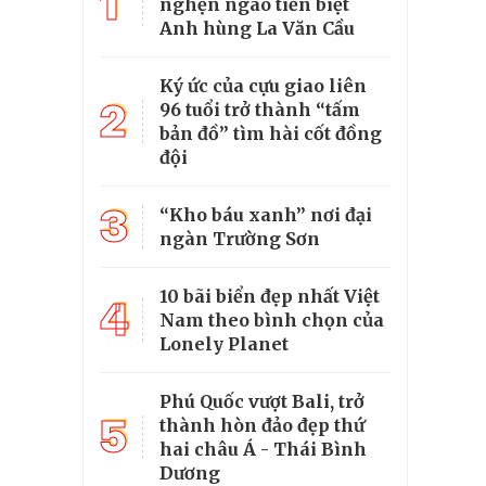
1
nghẹn ngào tiễn biệt
Anh hùng La Văn Cầu
Ký ức của cựu giao liên
2
96 tuổi trở thành “tấm
bản đồ” tìm hài cốt đồng
đội
3
“Kho báu xanh” nơi đại
ngàn Trường Sơn
10 bãi biển đẹp nhất Việt
4
Nam theo bình chọn của
Lonely Planet
Phú Quốc vượt Bali, trở
5
thành hòn đảo đẹp thứ
hai châu Á - Thái Bình
Dương