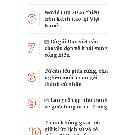
World Cup 2026 chiếu
6
trên kênh nào tại Việt
Nam?
Cô gái Dao viết câu
7
chuyện đẹp về khát vọng
cống hiến
Từ căn lều giữa rừng, cha
8
nghèo nuôi 7 con gái
thành cử nhân
9
Làng cổ đẹp như tranh
vẽ giữa lòng miền Trung
Thăm không gian lưu
10
giữ kí ức lịch sử về cố