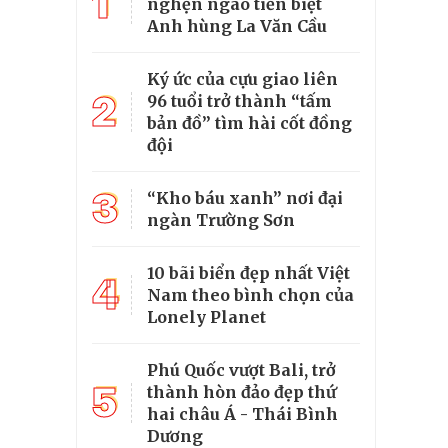
1
nghẹn ngào tiễn biệt
Anh hùng La Văn Cầu
Ký ức của cựu giao liên
2
96 tuổi trở thành “tấm
bản đồ” tìm hài cốt đồng
đội
3
“Kho báu xanh” nơi đại
ngàn Trường Sơn
10 bãi biển đẹp nhất Việt
4
Nam theo bình chọn của
Lonely Planet
Phú Quốc vượt Bali, trở
5
thành hòn đảo đẹp thứ
hai châu Á - Thái Bình
Dương