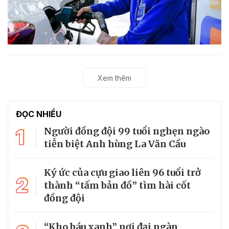
Xem thêm
ĐỌC NHIỀU
1
Người đồng đội 99 tuổi nghẹn ngào
tiễn biệt Anh hùng La Văn Cầu
Ký ức của cựu giao liên 96 tuổi trở
2
thành “tấm bản đồ” tìm hài cốt
đồng đội
“Kho báu xanh” nơi đại ngàn