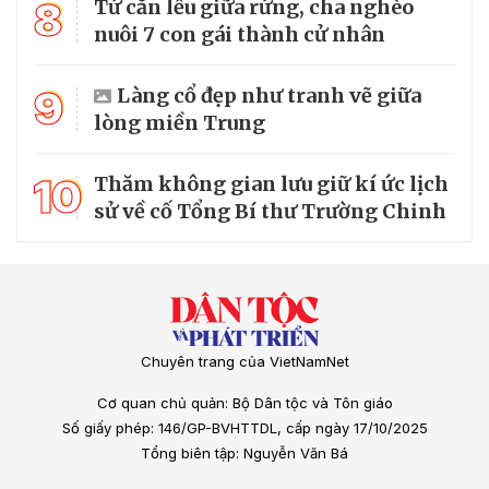
8
Từ căn lều giữa rừng, cha nghèo
nuôi 7 con gái thành cử nhân
9
Làng cổ đẹp như tranh vẽ giữa
lòng miền Trung
10
Thăm không gian lưu giữ kí ức lịch
sử về cố Tổng Bí thư Trường Chinh
Chuyên trang của VietNamNet
Cơ quan chủ quản: Bộ Dân tộc và Tôn giáo
Số giấy phép: 146/GP-BVHTTDL, cấp ngày 17/10/2025
Tổng biên tập: Nguyễn Văn Bá