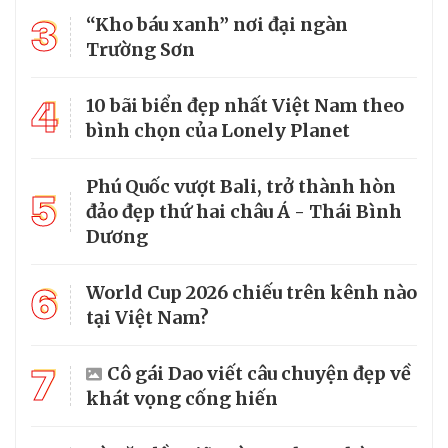
3
“Kho báu xanh” nơi đại ngàn
Trường Sơn
4
10 bãi biển đẹp nhất Việt Nam theo
bình chọn của Lonely Planet
Phú Quốc vượt Bali, trở thành hòn
5
đảo đẹp thứ hai châu Á - Thái Bình
Dương
6
World Cup 2026 chiếu trên kênh nào
tại Việt Nam?
7
Cô gái Dao viết câu chuyện đẹp về
khát vọng cống hiến