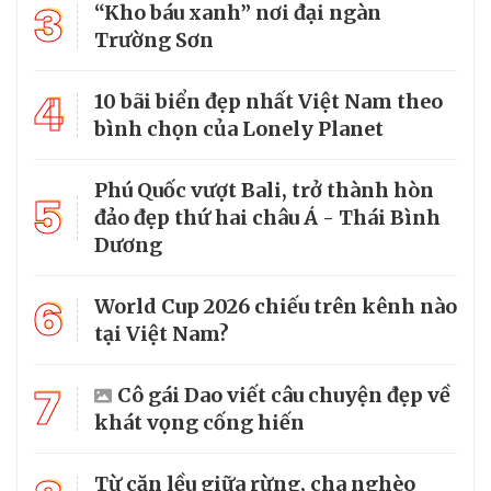
3
“Kho báu xanh” nơi đại ngàn
Trường Sơn
4
10 bãi biển đẹp nhất Việt Nam theo
bình chọn của Lonely Planet
Phú Quốc vượt Bali, trở thành hòn
5
đảo đẹp thứ hai châu Á - Thái Bình
Dương
6
World Cup 2026 chiếu trên kênh nào
tại Việt Nam?
7
Cô gái Dao viết câu chuyện đẹp về
khát vọng cống hiến
Từ căn lều giữa rừng, cha nghèo