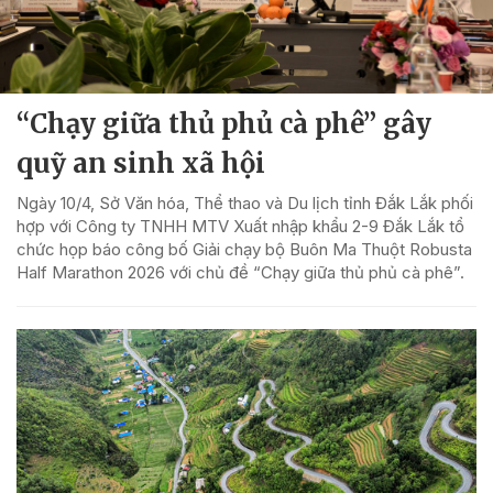
“Chạy giữa thủ phủ cà phê” gây
quỹ an sinh xã hội
Ngày 10/4, Sở Văn hóa, Thể thao và Du lịch tỉnh Đắk Lắk phối
hợp với Công ty TNHH MTV Xuất nhập khẩu 2-9 Đắk Lắk tổ
chức họp báo công bố Giải chạy bộ Buôn Ma Thuột Robusta
Half Marathon 2026 với chủ đề “Chạy giữa thủ phủ cà phê”.