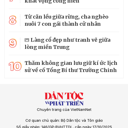
khát vọng cống hiến
8
Từ căn lều giữa rừng, cha nghèo
nuôi 7 con gái thành cử nhân
9
Làng cổ đẹp như tranh vẽ giữa
lòng miền Trung
10
Thăm không gian lưu giữ kí ức lịch
sử về cố Tổng Bí thư Trường Chinh
Chuyên trang của VietNamNet
Cơ quan chủ quản: Bộ Dân tộc và Tôn giáo
Số giấy phép: 146/GP-BVHTTDL, cấp ngày 17/10/2025