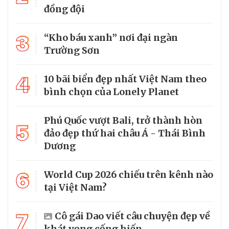
đồng đội
3
“Kho báu xanh” nơi đại ngàn
Trường Sơn
4
10 bãi biển đẹp nhất Việt Nam theo
bình chọn của Lonely Planet
Phú Quốc vượt Bali, trở thành hòn
5
đảo đẹp thứ hai châu Á - Thái Bình
Dương
6
World Cup 2026 chiếu trên kênh nào
tại Việt Nam?
7
Cô gái Dao viết câu chuyện đẹp về
khát vọng cống hiến