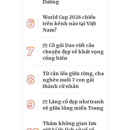
Dương
World Cup 2026 chiếu
6
trên kênh nào tại Việt
Nam?
Cô gái Dao viết câu
7
chuyện đẹp về khát vọng
cống hiến
Từ căn lều giữa rừng, cha
8
nghèo nuôi 7 con gái
thành cử nhân
9
Làng cổ đẹp như tranh
vẽ giữa lòng miền Trung
Thăm không gian lưu
giữ kí ức lịch sử về cố