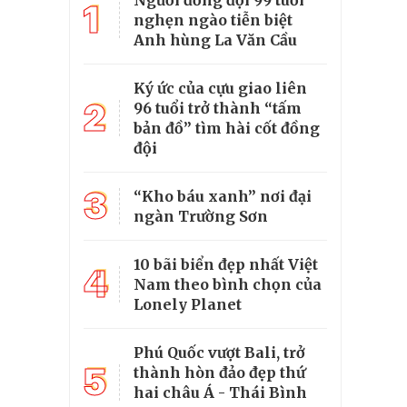
Người đồng đội 99 tuổi
1
nghẹn ngào tiễn biệt
Anh hùng La Văn Cầu
Ký ức của cựu giao liên
2
96 tuổi trở thành “tấm
bản đồ” tìm hài cốt đồng
đội
3
“Kho báu xanh” nơi đại
ngàn Trường Sơn
10 bãi biển đẹp nhất Việt
4
Nam theo bình chọn của
Lonely Planet
Phú Quốc vượt Bali, trở
5
thành hòn đảo đẹp thứ
hai châu Á - Thái Bình