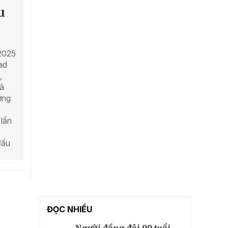
u
 2025
ad
,
ã
ơng
lần
đấu
ĐỌC NHIỀU