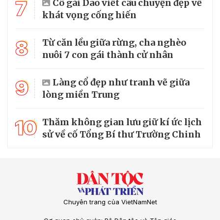
7
Cô gái Dao viết câu chuyện đẹp về
khát vọng cống hiến
8
Từ căn lều giữa rừng, cha nghèo
nuôi 7 con gái thành cử nhân
9
Làng cổ đẹp như tranh vẽ giữa
lòng miền Trung
10
Thăm không gian lưu giữ kí ức lịch
sử về cố Tổng Bí thư Trường Chinh
Chuyên trang của VietNamNet