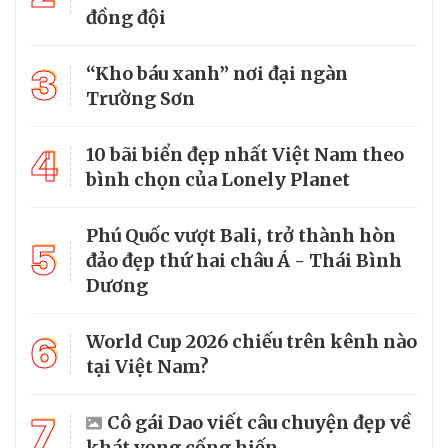
đồng đội
3
“Kho báu xanh” nơi đại ngàn
Trường Sơn
4
10 bãi biển đẹp nhất Việt Nam theo
bình chọn của Lonely Planet
Phú Quốc vượt Bali, trở thành hòn
5
đảo đẹp thứ hai châu Á - Thái Bình
Dương
6
World Cup 2026 chiếu trên kênh nào
tại Việt Nam?
7
Cô gái Dao viết câu chuyện đẹp về
khát vọng cống hiến