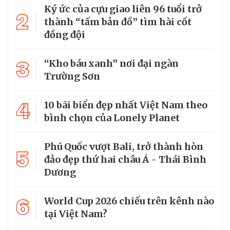
Ký ức của cựu giao liên 96 tuổi trở
2
thành “tấm bản đồ” tìm hài cốt
đồng đội
3
“Kho báu xanh” nơi đại ngàn
Trường Sơn
4
10 bãi biển đẹp nhất Việt Nam theo
bình chọn của Lonely Planet
Phú Quốc vượt Bali, trở thành hòn
5
đảo đẹp thứ hai châu Á - Thái Bình
Dương
6
World Cup 2026 chiếu trên kênh nào
tại Việt Nam?