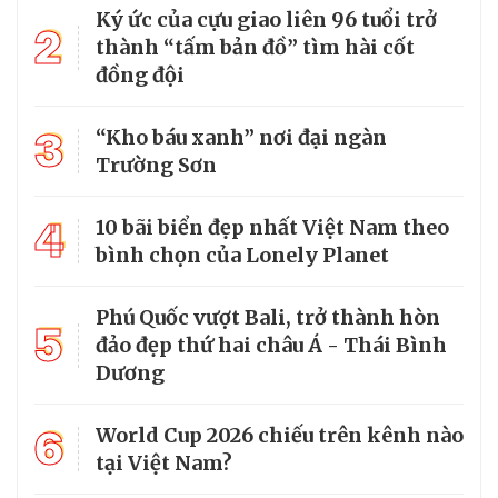
Ký ức của cựu giao liên 96 tuổi trở
2
thành “tấm bản đồ” tìm hài cốt
đồng đội
3
“Kho báu xanh” nơi đại ngàn
Trường Sơn
4
10 bãi biển đẹp nhất Việt Nam theo
bình chọn của Lonely Planet
Phú Quốc vượt Bali, trở thành hòn
5
đảo đẹp thứ hai châu Á - Thái Bình
Dương
6
World Cup 2026 chiếu trên kênh nào
tại Việt Nam?