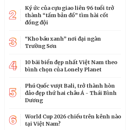
Ký ức của cựu giao liên 96 tuổi trở
2
thành “tấm bản đồ” tìm hài cốt
đồng đội
3
“Kho báu xanh” nơi đại ngàn
Trường Sơn
4
10 bãi biển đẹp nhất Việt Nam theo
bình chọn của Lonely Planet
Phú Quốc vượt Bali, trở thành hòn
5
đảo đẹp thứ hai châu Á - Thái Bình
Dương
6
World Cup 2026 chiếu trên kênh nào
tại Việt Nam?