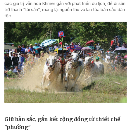
các giá trị văn hóa Khmer gắn với phát triển du lịch, để di sản
trở thành “tài sản”, mang lại nguồn thu và lan tỏa bản sắc dân
tộc.
Giữ bản sắc, gắn kết cộng đồng từ thiết chế
"phường"