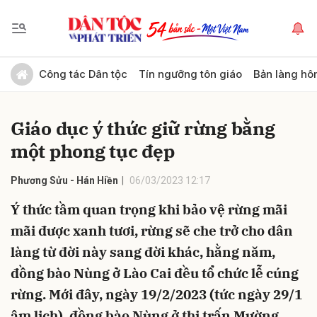
Gửi bình luận
Công tác Dân tộc
Tín ngưỡng tôn giáo
Bản làng hô
Giáo dục ý thức giữ rừng bằng
một phong tục đẹp
Phương Sửu - Hán Hiền
06/03/2023 12:17
Ý thức tầm quan trọng khi bảo vệ rừng mãi
Hủy
Gửi
mãi được xanh tươi, rừng sẽ che trở cho dân
làng từ đời này sang đời khác, hằng năm,
đồng bào Nùng ở Lào Cai đều tổ chức lễ cúng
rừng. Mới đây, ngày 19/2/2023 (tức ngày 29/1
âm lịch), đồng bào Nùng ở thị trấn Mường