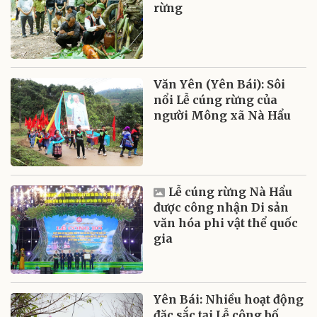
rừng
Văn Yên (Yên Bái): Sôi
nổi Lễ cúng rừng của
người Mông xã Nà Hẩu
Lễ cúng rừng Nà Hẩu
được công nhận Di sản
văn hóa phi vật thể quốc
gia
Yên Bái: Nhiều hoạt động
đặc sắc tại Lễ công bố