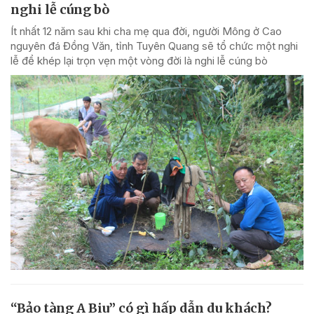
nghi lễ cúng bò
Ít nhất 12 năm sau khi cha mẹ qua đời, người Mông ở Cao
nguyên đá Đồng Văn, tỉnh Tuyên Quang sẽ tổ chức một nghi
lễ để khép lại trọn vẹn một vòng đời là nghi lễ cúng bò
“Bảo tàng A Biu” có gì hấp dẫn du khách?