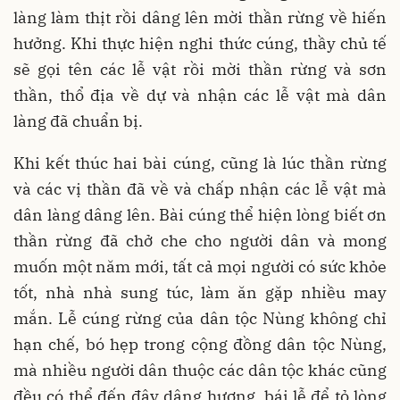
làng làm thịt rồi dâng lên mời thần rừng về hiến
hưởng. Khi thực hiện nghi thức cúng, thầy chủ tế
sẽ gọi tên các lễ vật rồi mời thần rừng và sơn
thần, thổ địa về dự và nhận các lễ vật mà dân
làng đã chuẩn bị.
Khi kết thúc hai bài cúng, cũng là lúc thần rừng
và các vị thần đã về và chấp nhận các lễ vật mà
dân làng dâng lên. Bài cúng thể hiện lòng biết ơn
thần rừng đã chở che cho người dân và mong
muốn một năm mới, tất cả mọi người có sức khỏe
tốt, nhà nhà sung túc, làm ăn gặp nhiều may
mắn. Lễ cúng rừng của dân tộc Nùng không chỉ
hạn chế, bó hẹp trong cộng đồng dân tộc Nùng,
mà nhiều người dân thuộc các dân tộc khác cũng
đều có thể đến đây dâng hương, bái lễ để tỏ lòng