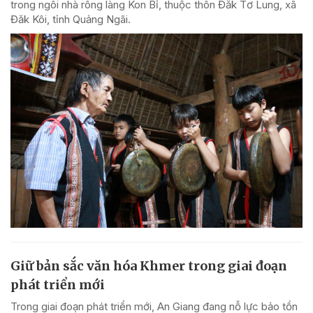
trong ngôi nhà rông làng Kon Bỉ, thuộc thôn Đăk Tơ Lung, xã
Đăk Kôi, tỉnh Quảng Ngãi.
Giữ bản sắc văn hóa Khmer trong giai đoạn
phát triển mới
Trong giai đoạn phát triển mới, An Giang đang nỗ lực bảo tồn