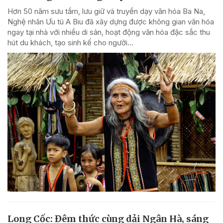
Hơn 50 năm sưu tầm, lưu giữ và truyền dạy văn hóa Ba Na,
Nghệ nhân Ưu tú A Biu đã xây dựng được không gian văn hóa
ngay tại nhà với nhiều di sản, hoạt động văn hóa đặc sắc thu
hút du khách, tạo sinh kế cho người...
Long Cốc: Đêm thức cùng dải Ngân Hà, sáng