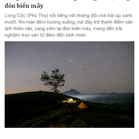
đón biển mây
Long Cốc (Phú Thọ) nổi tiếng với những đồi chè bát úp xanh
mướt. Khi màn đêm buông xuống, nơi đây trở thành điểm săn
ảnh thiên văn, sáng sớm lại đón biển mây, mang đến trải
nghiệm trọn vẹn từ đêm đến bình minh.