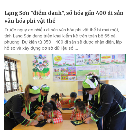
Lạng Sơn "điểm danh", số hóa gần 400 di sản
văn hóa phi vật thể
Trước nguy cơ nhiều di sản văn hóa phi vật thể bị mai một,
tỉnh Lạng Sơn đang triển khai kiểm kê trên toàn bộ 65 xã,
phường. Dự kiến từ 350 - 400 di sản sẽ được nhận diện, lập
hồ sơ và xây dựng cơ sở dữ liệu số,...