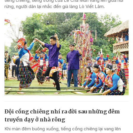
tiếng chiêng, tiếng trống của Lễ Chá Mùn vang lên giữa núi
rừng, người dân lại nhắc đến già làng Lò Viết Lâm.
Đội cồng chiêng nhí ra đời sau những đêm
truyền dạy ở nhà rông
Khi màn đêm buông xuống, tiếng cồng chiêng lại vang lên