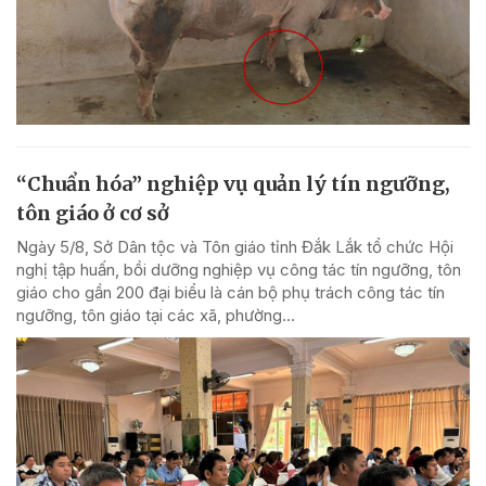
“Chuẩn hóa” nghiệp vụ quản lý tín ngưỡng,
tôn giáo ở cơ sở
Ngày 5/8, Sở Dân tộc và Tôn giáo tỉnh Đắk Lắk tổ chức Hội
nghị tập huấn, bồi dưỡng nghiệp vụ công tác tín ngưỡng, tôn
giáo cho gần 200 đại biểu là cán bộ phụ trách công tác tín
ngưỡng, tôn giáo tại các xã, phường...