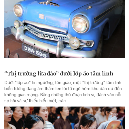
“Thị trường lừa đảo” dưới lớp áo tâm linh
Dưới “lớp áo” tín ngưỡng, tôn giáo, một "thị trường" tâm linh
biến tướng đang âm thầm len lỏi từ ngõ hẻm khu dân cư đến
không gian mạng. Bằng những thủ đoạn tinh vi, đánh vào nỗi
sợ hãi và sự thiếu hiểu biết, các...