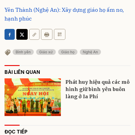
Yên Thành (Nghệ An): Xây dựng giáo họ ấm no,
hạnh phúc
Bình yên
Giáo xứ
Giáo họ
Nghệ An
BÀI LIÊN QUAN
Phát huy hiệu quả các mô
hình giữ bình yên buôn
làng ở Ia Phí
ĐỌC TIẾP