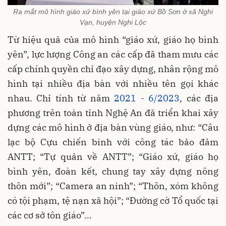
Ra mắt mô hình giáo xứ bình yên tại giáo xứ Bồ Sơn ở xã Nghi
Vạn, huyện Nghi Lộc
Từ hiệu quả của mô hình “giáo xứ, giáo họ bình
yên”, lực lượng Công an các cấp đã tham mưu các
cấp chính quyền chỉ đạo xây dựng, nhân rộng mô
hình tại nhiều địa bàn với nhiều tên gọi khác
nhau. Chỉ tính từ năm
2021 - 6/2023
, các địa
phương trên toàn tỉnh Nghệ An đã triển khai xây
dựng các mô hình ở địa bàn vùng giáo, như: “Câu
lạc bộ Cựu chiến binh với công tác bảo đảm
ANTT; “Tự quản về ANTT”; “Giáo xứ, giáo họ
bình yên, đoàn kết, chung tay xây dựng nông
thôn mới”; “Camera an ninh”; “Thôn, xóm không
có tội phạm, tệ nạn xã hội”; “Đường cờ Tổ quốc tại
các cơ sở tôn giáo”…