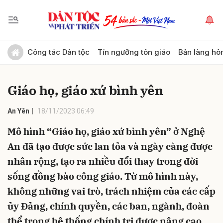
Gửi bình luận
Công tác Dân tộc
Tín ngưỡng tôn giáo
Bản làng hô
Giáo họ, giáo xứ bình yên
An Yên
18/11/2023 06:49
Mô hình “Giáo họ, giáo xứ bình yên” ở Nghệ
An đã tạo được sức lan tỏa và ngày càng được
Hủy
Gửi
nhân rộng, tạo ra nhiều đổi thay trong đời
sống đồng bào công giáo. Từ mô hình này,
không những vai trò, trách nhiệm của các cấp
ủy Đảng, chính quyền, các ban, ngành, đoàn
thể trong hệ thống chính trị được nâng cao,