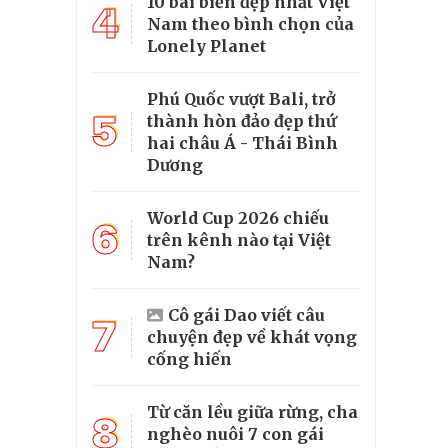
10 bãi biển đẹp nhất Việt
4
Nam theo bình chọn của
Lonely Planet
Phú Quốc vượt Bali, trở
5
thành hòn đảo đẹp thứ
hai châu Á - Thái Bình
Dương
World Cup 2026 chiếu
6
trên kênh nào tại Việt
Nam?
Cô gái Dao viết câu
7
chuyện đẹp về khát vọng
cống hiến
Từ căn lều giữa rừng, cha
8
nghèo nuôi 7 con gái