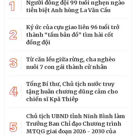
1
Người đồng đội 99 tuổi nghẹn ngào
tiễn biệt Anh hùng La Văn Cầu
Ký ức của cựu giao liên 96 tuổi trở
2
thành “tấm bản đồ” tìm hài cốt
đồng đội
3
Từ căn lều giữa rừng, cha nghèo
nuôi 7 con gái thành cử nhân
Tổng Bí thư, Chủ tịch nước truy
4
tặng huân chương dũng cảm cho
chiến sĩ Kpă Thiêp
Chủ tịch UBND tỉnh Ninh Bình làm
5
Trưởng Ban Chỉ đạo Chương trình
MTQG giai đoạn 2026 - 2030 của