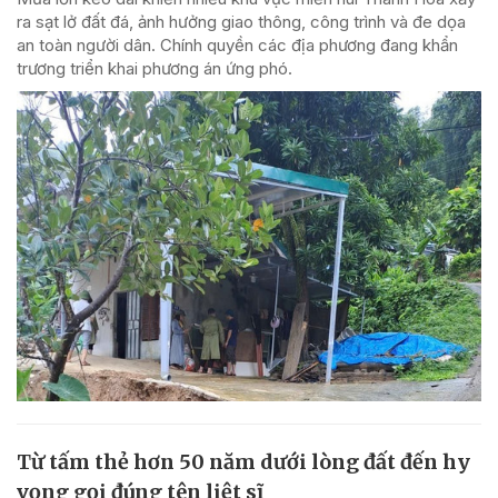
ra sạt lở đất đá, ảnh hưởng giao thông, công trình và đe dọa
an toàn người dân. Chính quyền các địa phương đang khẩn
trương triển khai phương án ứng phó.
Từ tấm thẻ hơn 50 năm dưới lòng đất đến hy
vọng gọi đúng tên liệt sĩ