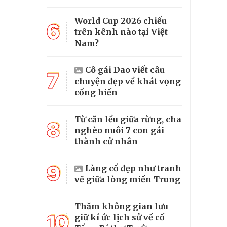
World Cup 2026 chiếu
6
trên kênh nào tại Việt
Nam?
Cô gái Dao viết câu
7
chuyện đẹp về khát vọng
cống hiến
Từ căn lều giữa rừng, cha
8
nghèo nuôi 7 con gái
thành cử nhân
9
Làng cổ đẹp như tranh
vẽ giữa lòng miền Trung
Thăm không gian lưu
10
giữ kí ức lịch sử về cố