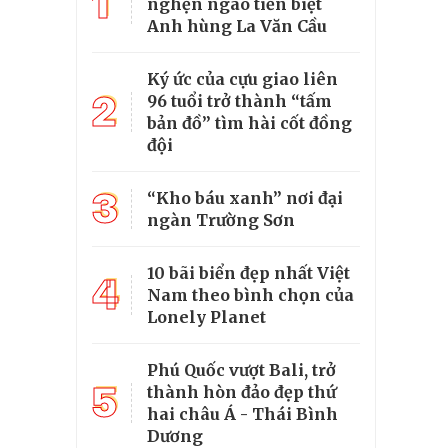
1
nghẹn ngào tiễn biệt
Anh hùng La Văn Cầu
Ký ức của cựu giao liên
2
96 tuổi trở thành “tấm
bản đồ” tìm hài cốt đồng
đội
3
“Kho báu xanh” nơi đại
ngàn Trường Sơn
10 bãi biển đẹp nhất Việt
4
Nam theo bình chọn của
Lonely Planet
Phú Quốc vượt Bali, trở
5
thành hòn đảo đẹp thứ
hai châu Á - Thái Bình
Dương