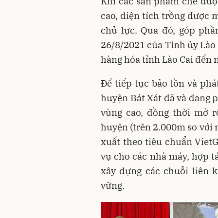
Khi các sản phẩm chè đượ
cao, diện tích trồng được 
chủ lực. Qua đó, góp phầ
26/8/2021 của Tỉnh ủy Lào 
hàng hóa tỉnh Lào Cai đến
Để tiếp tục bảo tồn và phát
huyện Bát Xát đã và đang p
vùng cao, đồng thời mở r
huyện (trên 2.000m so với 
xuất theo tiêu chuẩn Vie
vụ cho các nhà máy, hợp tá
xây dựng các chuỗi liên k
vững.