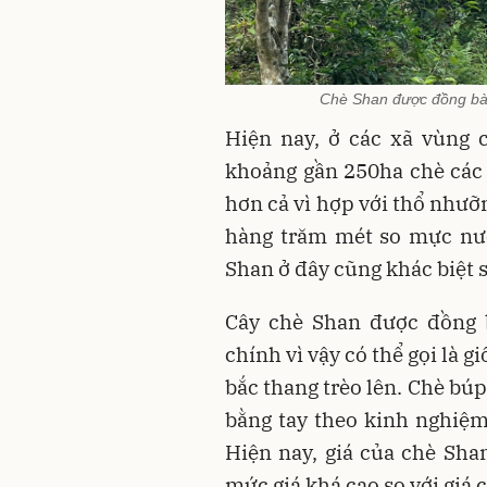
Chè Shan được đồng bào
Hiện nay, ở các xã vùng 
khoảng gần 250ha chè các l
hơn cả vì hợp với thổ nhưỡ
hàng trăm mét so mực nướ
Shan ở đây cũng khác biệt s
Cây chè Shan được đồng 
chính vì vậy có thể gọi là 
bắc thang trèo lên. Chè búp
bằng tay theo kinh nghiệm
Hiện nay, giá của chè Sha
mức giá khá cao so với giá c