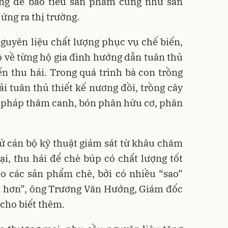
ng để bao tiêu sản phẩm cũng như sản
 ứng ra thị trường.
guyên liệu chất lượng phục vụ chế biến,
ộ về từng hộ gia đình hướng dẫn tuân thủ
ến thu hái. Trong quá trình bà con trồng
i tuân thủ thiết kế nương đồi, trồng cây
n pháp thâm canh, bón phân hữu cơ, phân
ử cán bộ kỹ thuật giám sát từ khâu chăm
i, thu hái để chè búp có chất lượng tốt
 các sản phẩm chè, bởi có nhiều “sao”
rị hơn”, ông Trương Văn Hướng, Giám đốc
cho biết thêm.