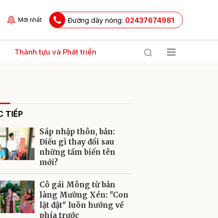
Đường dây nóng:
02437674981
Mới nhất
Thành tựu và Phát triển
 TIẾP
Sáp nhập thôn, bản:
Điều gì thay đổi sau
những tấm biển tên
mới?
ửi
Cô gái Mông từ bản
làng Mường Xén: "Con
lật đật" luôn hướng về
phía trước