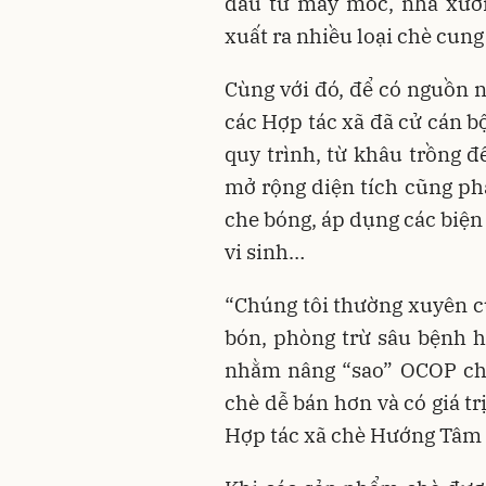
đầu tư máy móc, nhà xưở
xuất ra nhiều loại chè cung
Cùng với đó, để có nguồn n
các Hợp tác xã đã cử cán b
quy trình, từ khâu trồng đ
mở rộng diện tích cũng phả
che bóng, áp dụng các biệ
vi sinh…
“Chúng tôi thường xuyên c
bón, phòng trừ sâu bệnh hạ
nhằm nâng “sao” OCOP cho
chè dễ bán hơn và có giá t
Hợp tác xã chè Hướng Tâm 