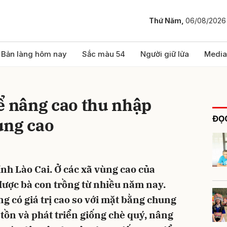
Thứ Năm,
06/08/2026
bình luận
Bản làng hôm nay
Sắc màu 54
Người giữ lửa
Media
ể nâng cao thu nhập
ĐỌC
ùng cao
ỉnh Lào Cai. Ở các xã vùng cao của
Hủy
G
ược bà con trồng từ nhiều năm nay.
g có giá trị cao so với mặt bằng chung
 tồn và phát triển giống chè quý, nâng