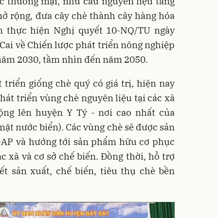
c thương mại, nhu cầu nguyên liệu tăng
mở rộng, đưa cây chè thành cây hàng hóa
n thực hiện Nghị quyết 10-NQ/TU ngày
Cai về Chiến lược phát triển nông nghiệp
 năm 2030, tầm nhìn đến năm 2050.
 triển giống chè quý có giá trị, hiện nay
hát triển vùng chè nguyên liệu tại các xã
ộng lên huyện Y Tý - nơi cao nhất của
mặt nước biển). Các vùng chè sẽ được sản
tGAP và hướng tới sản phẩm hữu cơ phục
c xã và cơ sở chế biến. Đồng thời, hỗ trợ
ết sản xuất, chế biến, tiêu thụ chè bền