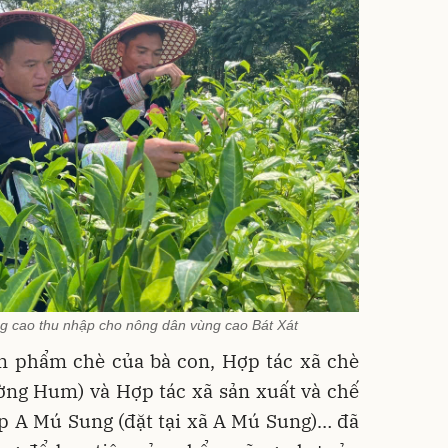
g cao thu nhập cho nông dân vùng cao Bát Xát
n phẩm chè của bà con, Hợp tác xã chè
ờng Hum) và Hợp tác xã sản xuất và chế
p A Mú Sung (đặt tại xã A Mú Sung)… đã