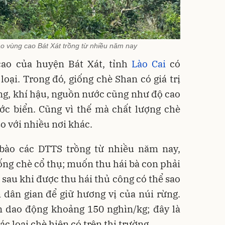
 vùng cao Bát Xát trồng từ nhiều năm nay
cao của huyện Bát Xát, tỉnh
Lào Cai
có
oại. Trong đó, giống chè Shan có giá trị
ng, khí hậu, nguồn nước cũng như độ cao
c biển. Cũng vì thế mà chất lượng chè
o với nhiều nơi khác.
bào các DTTS trồng từ nhiều năm nay,
giống chè cổ thụ; muốn thu hái bà con phải
 sau khi được thu hái thủ công có thể sao
 dân gian để giữ hương vị của núi rừng.
n dao động khoảng 150 nghìn/kg; đây là
ác loại chè hiện có trên thị trường.