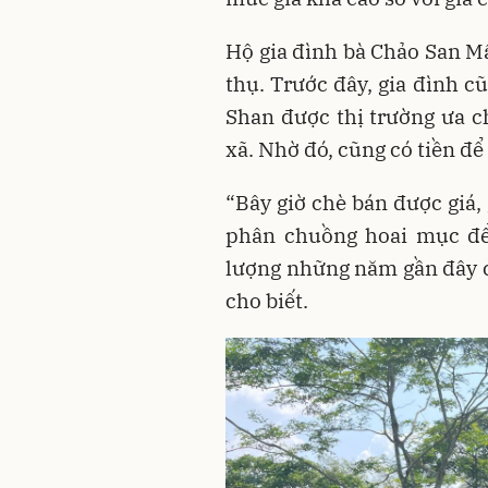
Hộ gia đình bà Chảo San M
thụ. Trước đây, gia đình c
Shan được thị trường ưa c
xã. Nhờ đó, cũng có tiền để 
“Bây giờ chè bán được giá,
phân chuồng hoai mục để
lượng những năm gần đây c
cho biết.