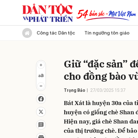
Gửi 
Công tác Dân tộc
Tín ngưỡng tôn giáo
Giữ “đặc sản” đ
cho đồng bào v
Trọng Bảo
27/03/2025 15:37
Bát Xát là huyện 30a của t
huyện có giống chè Shan đ
Hiện nay, giá chè Shan đan
của thị trường chè. Để bảo