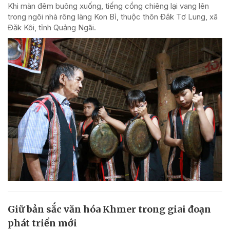
Khi màn đêm buông xuống, tiếng cồng chiêng lại vang lên
trong ngôi nhà rông làng Kon Bỉ, thuộc thôn Đăk Tơ Lung, xã
Đăk Kôi, tỉnh Quảng Ngãi.
Giữ bản sắc văn hóa Khmer trong giai đoạn
phát triển mới