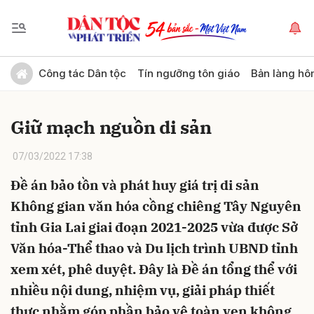
Gửi bình luận
Công tác Dân tộc
Tín ngưỡng tôn giáo
Bản làng hô
Giữ mạch nguồn di sản
07/03/2022 17:38
Đề án bảo tồn và phát huy giá trị di sản
Không gian văn hóa cồng chiêng Tây Nguyên
Hủy
Gửi
tỉnh Gia Lai giai đoạn 2021-2025 vừa được Sở
Văn hóa-Thể thao và Du lịch trình UBND tỉnh
xem xét, phê duyệt. Đây là Đề án tổng thể với
nhiều nội dung, nhiệm vụ, giải pháp thiết
thực nhằm góp phần bảo vệ toàn vẹn không