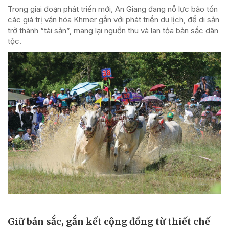
Trong giai đoạn phát triển mới, An Giang đang nỗ lực bảo tồn
các giá trị văn hóa Khmer gắn với phát triển du lịch, để di sản
trở thành “tài sản”, mang lại nguồn thu và lan tỏa bản sắc dân
tộc.
Giữ bản sắc, gắn kết cộng đồng từ thiết chế