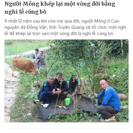
Người Mông khép lại một vòng đời bằng
nghi lễ cúng bò
Ít nhất 12 năm sau khi cha mẹ qua đời, người Mông ở Cao
nguyên đá Đồng Văn, tỉnh Tuyên Quang sẽ tổ chức một nghi
lễ để khép lại trọn vẹn một vòng đời là nghi lễ cúng bò