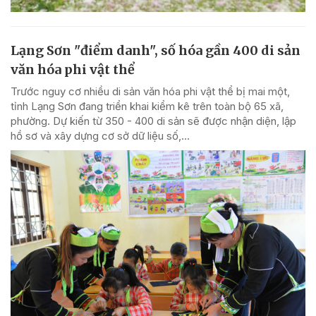
Lạng Sơn "điểm danh", số hóa gần 400 di sản
văn hóa phi vật thể
Trước nguy cơ nhiều di sản văn hóa phi vật thể bị mai một,
tỉnh Lạng Sơn đang triển khai kiểm kê trên toàn bộ 65 xã,
phường. Dự kiến từ 350 - 400 di sản sẽ được nhận diện, lập
hồ sơ và xây dựng cơ sở dữ liệu số,...