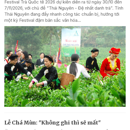
Festival Trà Quốc tế 2026 dự kiến diễn ra từ ngày 30/10 đến
7/11/2026, với chủ đề “Thái Nguyên - Đệ nhất danh trà”. Tỉnh
Thái Nguyên đang đẩy nhanh công tác chuẩn bị, hướng tới
một kỳ Festival đậm bản sắc văn hóa...
Lễ Chá Mùn: "Không ghi thì sẽ mất"