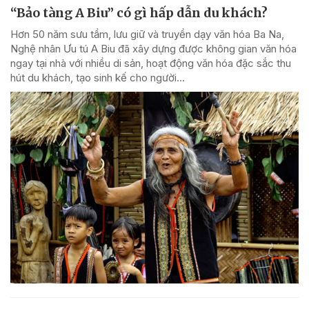
“Bảo tàng A Biu” có gì hấp dẫn du khách?
Hơn 50 năm sưu tầm, lưu giữ và truyền dạy văn hóa Ba Na,
Nghệ nhân Ưu tú A Biu đã xây dựng được không gian văn hóa
ngay tại nhà với nhiều di sản, hoạt động văn hóa đặc sắc thu
hút du khách, tạo sinh kế cho người...