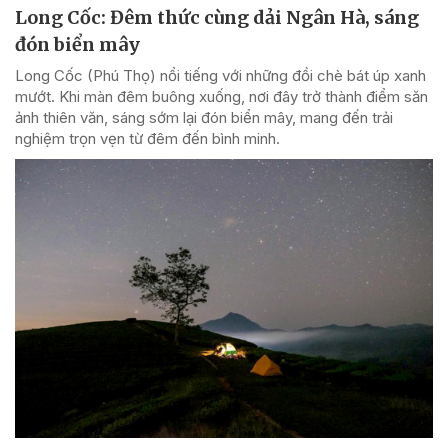
Long Cốc: Đêm thức cùng dải Ngân Hà, sáng
đón biển mây
Long Cốc (Phú Thọ) nổi tiếng với những đồi chè bát úp xanh
mướt. Khi màn đêm buông xuống, nơi đây trở thành điểm săn
ảnh thiên văn, sáng sớm lại đón biển mây, mang đến trải
nghiệm trọn vẹn từ đêm đến bình minh.