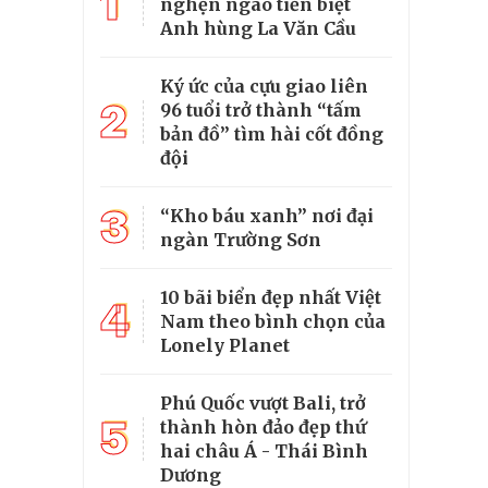
1
nghẹn ngào tiễn biệt
Anh hùng La Văn Cầu
Ký ức của cựu giao liên
2
96 tuổi trở thành “tấm
bản đồ” tìm hài cốt đồng
đội
3
“Kho báu xanh” nơi đại
ngàn Trường Sơn
10 bãi biển đẹp nhất Việt
4
Nam theo bình chọn của
Lonely Planet
Phú Quốc vượt Bali, trở
5
thành hòn đảo đẹp thứ
hai châu Á - Thái Bình
Dương