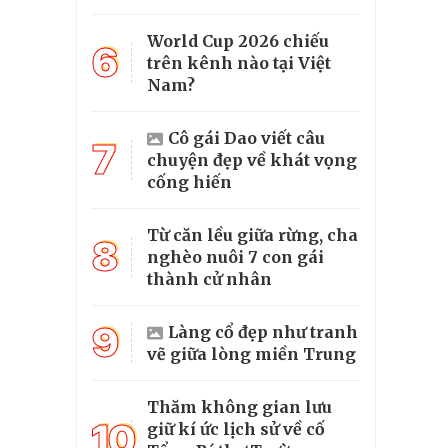
World Cup 2026 chiếu
6
trên kênh nào tại Việt
Nam?
Cô gái Dao viết câu
7
chuyện đẹp về khát vọng
cống hiến
Từ căn lều giữa rừng, cha
8
nghèo nuôi 7 con gái
thành cử nhân
9
Làng cổ đẹp như tranh
vẽ giữa lòng miền Trung
Thăm không gian lưu
10
giữ kí ức lịch sử về cố