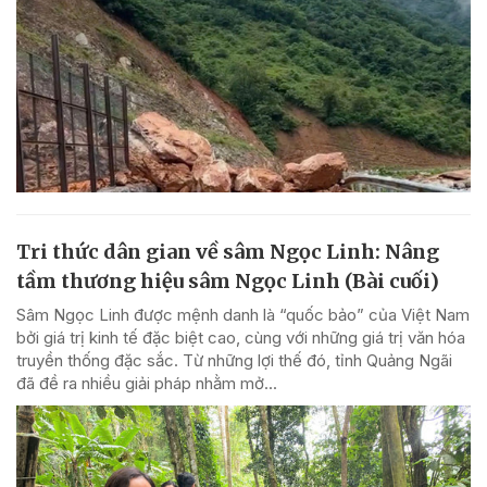
Tri thức dân gian về sâm Ngọc Linh: Nâng
tầm thương hiệu sâm Ngọc Linh (Bài cuối)
Sâm Ngọc Linh được mệnh danh là “quốc bảo” của Việt Nam
bởi giá trị kinh tế đặc biệt cao, cùng với những giá trị văn hóa
truyền thống đặc sắc. Từ những lợi thế đó, tỉnh Quảng Ngãi
đã đề ra nhiều giải pháp nhằm mở...