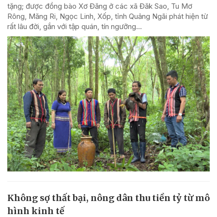
tặng; được đồng bào Xơ Đăng ở các xã Đăk Sao, Tu Mơ
Rông, Măng Ri, Ngọc Linh, Xốp, tỉnh Quảng Ngãi phát hiện từ
rất lâu đời, gắn với tập quán, tín ngưỡng...
Không sợ thất bại, nông dân thu tiền tỷ từ mô
hình kinh tế