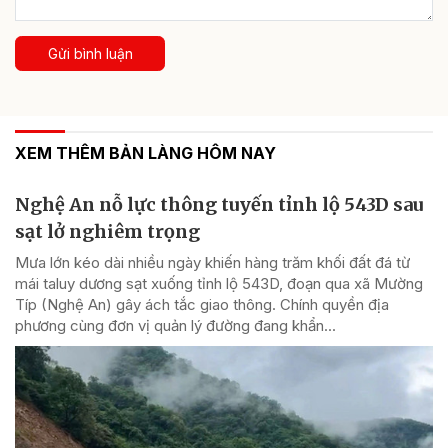
Gửi bình luận
XEM THÊM BẢN LÀNG HÔM NAY
Nghệ An nỗ lực thông tuyến tỉnh lộ 543D sau
sạt lở nghiêm trọng
Mưa lớn kéo dài nhiều ngày khiến hàng trăm khối đất đá từ
mái taluy dương sạt xuống tỉnh lộ 543D, đoạn qua xã Mường
Típ (Nghệ An) gây ách tắc giao thông. Chính quyền địa
phương cùng đơn vị quản lý đường đang khẩn...