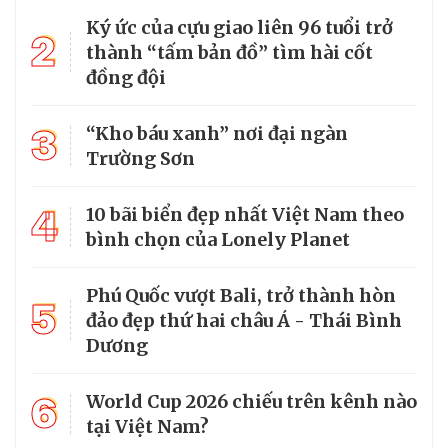
Ký ức của cựu giao liên 96 tuổi trở
2
thành “tấm bản đồ” tìm hài cốt
đồng đội
3
“Kho báu xanh” nơi đại ngàn
Trường Sơn
4
10 bãi biển đẹp nhất Việt Nam theo
bình chọn của Lonely Planet
Phú Quốc vượt Bali, trở thành hòn
5
đảo đẹp thứ hai châu Á - Thái Bình
Dương
6
World Cup 2026 chiếu trên kênh nào
tại Việt Nam?