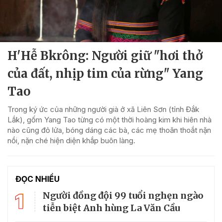
H'Hễ Bkrông: Người giữ "hơi thở
của đất, nhịp tim của rừng" Yang
Tao
Trong ký ức của những người già ở xã Liên Sơn (tỉnh Đắk
Lắk), gốm Yang Tao từng có một thời hoàng kim khi hiên nhà
nào cũng đỏ lửa, bóng dáng các bà, các mẹ thoăn thoắt nặn
nồi, nặn ché hiện diện khắp buôn làng.
ĐỌC NHIỀU
1
Người đồng đội 99 tuổi nghẹn ngào
tiễn biệt Anh hùng La Văn Cầu